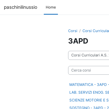
Vai al contenuto principale
paschinilinussio
Home
Corsi
Corsi Curricula
3APD
Categorie di corso
Cerca corsi
MATEMATICA - 3APD -
LAB. SERVIZI ENOG. 
SCIENZE MOTORIE E S
SOSTEGNO - 3APD - 