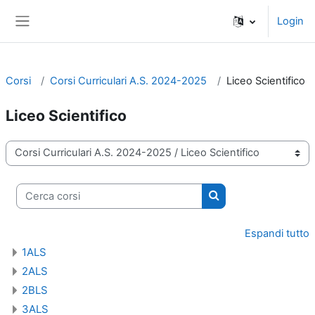
Vai al contenuto principale
Login
Pannello laterale
Corsi
Corsi Curriculari A.S. 2024-2025
Liceo Scientifico
Liceo Scientifico
Categorie di corso
Cerca corsi
Cerca corsi
Espandi tutto
1ALS
2ALS
2BLS
3ALS