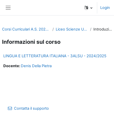
Vai al contenuto principale
Login
Pannello laterale
Corsi Curriculari A.S. 2024-2025
Liceo Scienze Umane
Introduzione
Informazioni sul corso
LINGUA E LETTERATURA ITALIANA - 3ALSU - 2024/2025
Docente:
Denis Della Pietra
Contatta il supporto