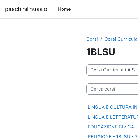
Vai al contenuto principale
paschinilinussio
Home
Corsi
Corsi Curricula
1BLSU
Categorie di corso
Cerca corsi
LINGUA E CULTURA IN
LINGUA E LETTERATUR
EDUCAZIONE CIVICA -
RELIGIONE - 1BLSU - 