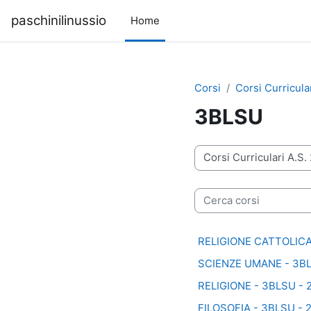
Vai al contenuto principale
paschinilinussio
Home
Corsi
Corsi Curricula
3BLSU
Categorie di corso
Cerca corsi
RELIGIONE CATTOLICA o
SCIENZE UMANE - 3BL
RELIGIONE - 3BLSU - 
FILOSOFIA - 3BLSU - 