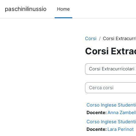
Vai al contenuto principale
paschinilinussio
Home
Corsi
Corsi Extracurr
Corsi Extra
Categorie di corso
Cerca corsi
Corso Inglese Studenti
Docente:
Anna Zambel
Corso Inglese Student
Docente:
Lara Perinot